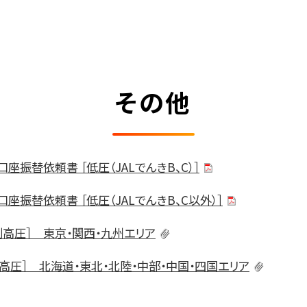
その他
振替依頼書 ［低圧（JALでんきB、C）］
振替依頼書 ［低圧（JALでんきB、C以外）］
別高圧］ 東京・関西・九州エリア
高圧］ 北海道・東北・北陸・中部・中国・四国エリア