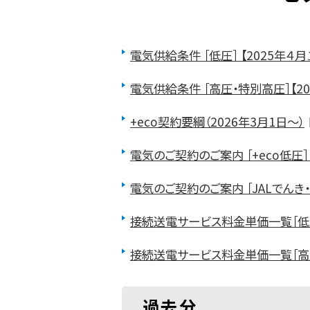
電気供給条件 ［低圧］ 【2025年４
電気供給条件 ［高圧・特別高圧］【2
+eco契約要綱（2026年3月1日～）
電気のご契約のご案内 ［+eco低圧］
電気のご契約のご案内 ［JALでんき・
接続送電サービス料金単価一覧［低圧］
接続送電サービス料金単価一覧［高圧・
過去分